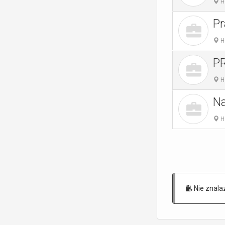
H
Pr
H
P
H
Na
H
Nie znalaz