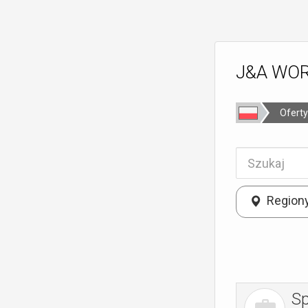
J&A WORK
Oferty
Region
Sp