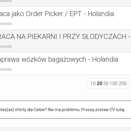
olandia
aca jako Order Picker / EPT - Holandia
olandia
RACA NA PIEKARNI I PRZY SŁODYCZACH - 
olandia
prawa wózków bagażowych - Holandia
olandia
10
20
50
100
250
łeś(aś) oferty dla Ciebie? Nie ma problemu. Proszę zostaw CV tutaj.