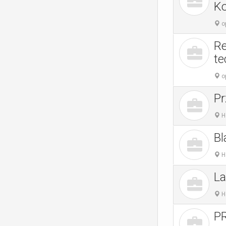
Ko
o
Re
te
o
Pr
H
Bl
H
La
H
P