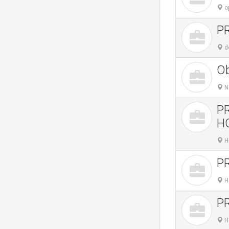
o
P
do
Ob
N
P
H
H
P
H
P
H