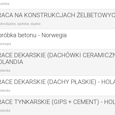
polskie
RACA NA KONSTRUKCJACH ŻELBETOWY
lnośląskie, opolskie, śląskie
róbka betonu - Norwegia
orwegia
RACE DEKARSKIE (DACHÓWKI CERAMICZN
OLANDIA
olandia
RACE DEKARSKIE (DACHY PŁASKIE) - HOL
olandia
RACE TYNKARSKIE (GIPS + CEMENT) - HO
olandia