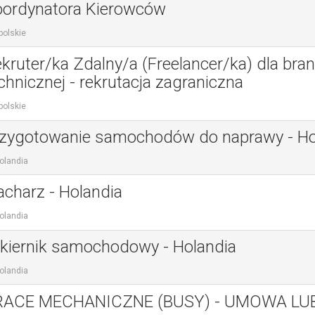
ordynatora Kierowców
polskie
kruter/ka Zdalny/a (Freelancer/ka) dla bra
chnicznej - rekrutacja zagraniczna
polskie
zygotowanie samochodów do naprawy - Ho
olandia
acharz - Holandia
olandia
kiernik samochodowy - Holandia
olandia
RACE MECHANICZNE (BUSY) - UMOWA LU